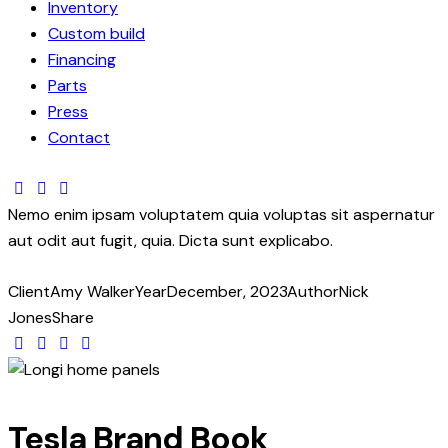
Inventory
Custom build
Financing
Parts
Press
Contact
Nemo enim ipsam voluptatem quia voluptas sit aspernatur
aut odit aut fugit, quia. Dicta sunt explicabo.
Client
Amy Walker
Year
December, 2023
Author
Nick
Jones
Share
Tesla Brand Book