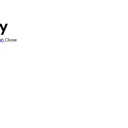
gy
ah
Close