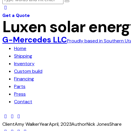
Get a Quote
Luxen solar ener
G-Mercedes LLC
Proudly based in Southern Ut
Home
Shipping
Inventory
Custom build
Financing
Parts
Press
Contact
Client
Amy Walker
Year
April, 2023
Author
Nick Jones
Share