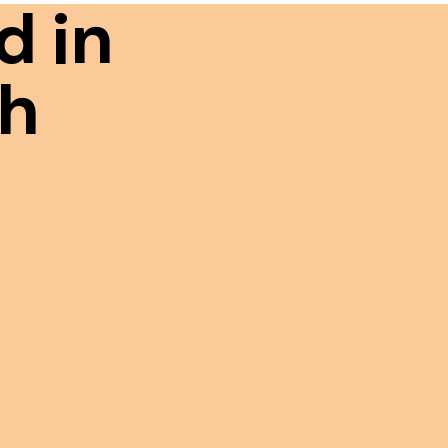
d in
ah